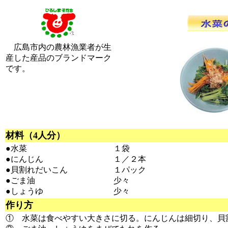
広島市内の農林漁業者が生
産した産品のブランドマーク
です。
材料（4人分）
●水菜
１袋
●にんじん
１／２本
●貝割れだいこん
１パック
●ごま油
少々
●しょうゆ
少々
作り方
① 水菜は食べやすい大きさに切る。にんじんは細切り、貝