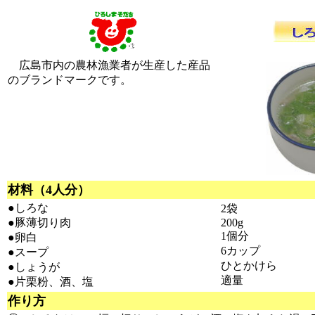
広島市内の農林漁業者が生産した産品
のブランドマークです。
材料（4人分）
●しろな
2袋
●豚薄切り肉
200g
1個分
●卵白
6カップ
●スープ
ひとかけら
●しょうが
適量
●片栗粉、酒、塩
作り方