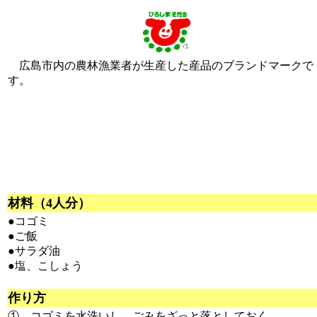
広島市内の農林漁業者が生産した産品のブランドマークで
す。
材料（4人分）
●コゴミ
●ご飯
●サラダ油
●塩、こしょう
作り方
① コゴミを水洗いし、ごみをざっと落としておく。