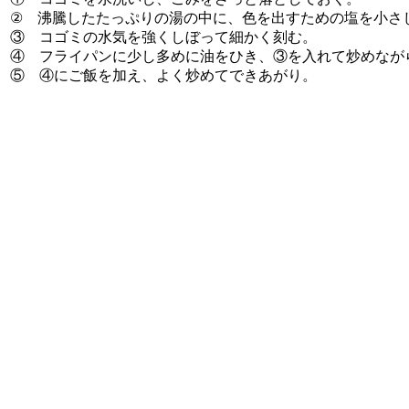
② 沸騰したたっぷりの湯の中に、色を出すための塩を小さ
③ コゴミの水気を強くしぼって細かく刻む。
④ フライパンに少し多めに油をひき、③を入れて炒めなが
⑤ ④にご飯を加え、よく炒めてできあがり。