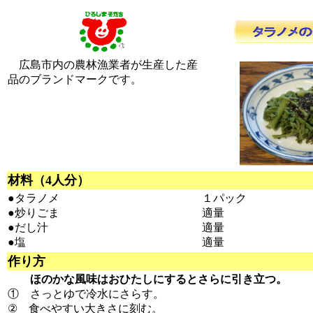
広島市内の農林漁業者が生産した産
品のブランドマークです。
材料（4人分）
●タラノメ
１パック
●炒りごま
適量
●だし汁
適量
●塩
適量
作り方
ほのかな風味はおひたしにするとさらに引き立つ。
① さっとゆで冷水にさらす。
② 食べやすい大きさに刻む。