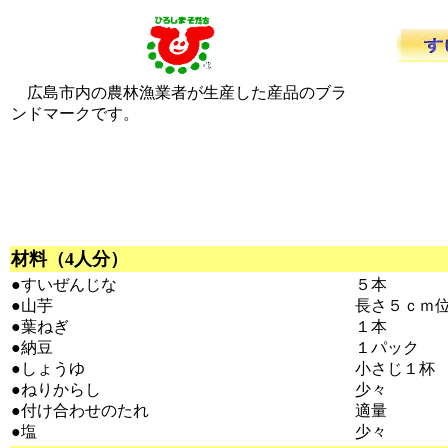
広島市内の農林漁業者が生産した産品のブラ
ンドマークです。
材料（4人分）
●すいぜんじな
５本
●山芋
長さ５ｃｍ
●葉ねぎ
１本
●納豆
１パック
●しょうゆ
小さじ１杯
●ねりからし
少々
●付け合わせのたれ
適量
●塩
少々