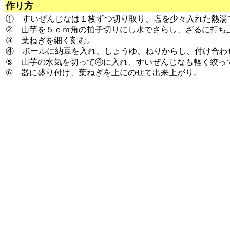
作り方
① すいぜんじなは１枚ずつ切り取り、塩を少々入れた熱湯
② 山芋を５ｃｍ角の拍子切りにし水でさらし、ざるに打ち
③ 葉ねぎを細く刻む。
④ ボールに納豆を入れ、しょうゆ、ねりからし、付け合わ
⑤ 山芋の水気を切って④に入れ、すいぜんじなも軽く絞っ
⑥ 器に盛り付け、葉ねぎを上にのせて出来上がり。