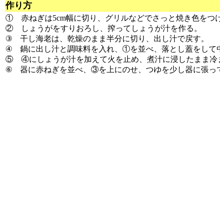
作り方
① 赤ねぎは5cm幅に切り、グリルなどでさっと焼き色をつ
② しょうがをすりおろし、搾ってしょうが汁を作る。
③ 干し海老は、乾燥のまま半分に切り、出し汁で戻す。
④ 鍋に出し汁と調味料を入れ、①を並べ、落とし蓋をして中
⑤ ④にしょうが汁を加えて火を止め、煮汁に浸したまま冷
⑥ 器に赤ねぎを並べ、③を上にのせ、つゆを少し器に張