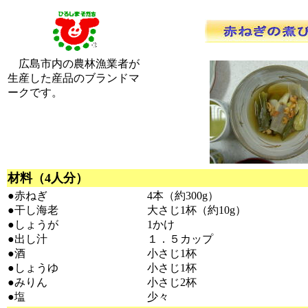
広島市内の農林漁業者が
生産した産品のブランドマ
ークです。
材料（4人分）
●赤ねぎ
4本（約300g）
●干し海老
大さじ1杯（約10g）
●しょうが
1かけ
●出し汁
１．５カップ
●酒
小さじ1杯
●しょうゆ
小さじ1杯
●みりん
小さじ2杯
●塩
少々