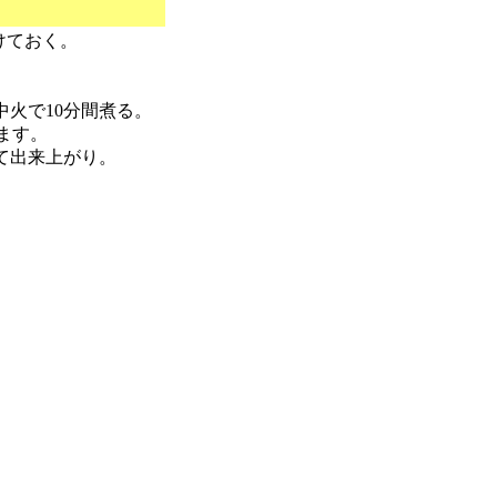
けておく。
火で10分間煮る。
ます。
って出来上がり。