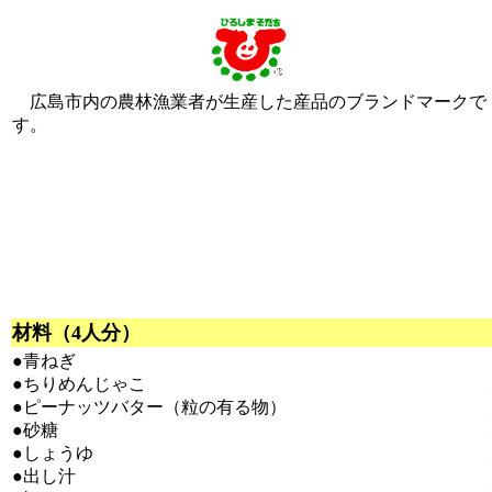
広島市内の農林漁業者が生産した産品のブランドマークで
す。
材料（4人分）
●青ねぎ
●ちりめんじゃこ
●ピーナッツバター（粒の有る物）
●砂糖
●しょうゆ
●出し汁