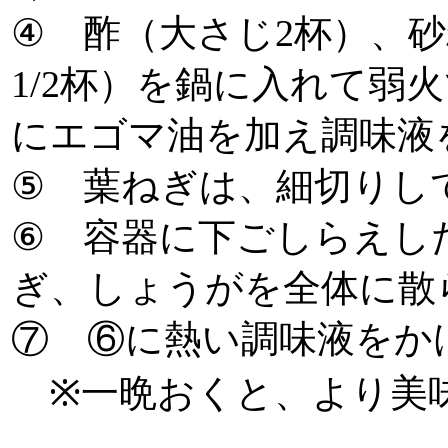
④ 酢（大さじ2杯）、
1/2杯）を鍋に入れて弱
にエゴマ油を加え調味液
⑤ 葉ねぎは、細切りし
⑥ 容器に下ごしらえし
ぎ、しょうがを全体に散
⑦ ⑥に熱い調味液をか
※一晩おくと、より美