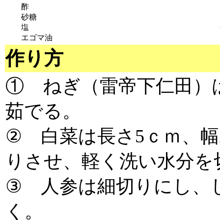
酢
砂糖
塩
エゴマ油
作り方
① ねぎ（雷帝下仁田）
茹でる。
② 白菜は長さ5ｃｍ、
りさせ、軽く洗い水分を
③ 人参は細切りにし、
く。