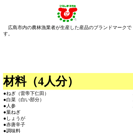
広島市内の農林漁業者が生産した産品のブランドマークで
す。
材料（4人分）
●ねぎ（雷帝下仁田）
●白菜（白い部分）
●人参
●葉ねぎ
●しょうが
●赤唐辛子
●調味料