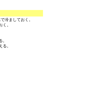
水で冷ましておく。
おく。
る。
える。