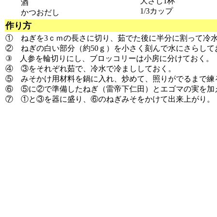
大さじ1杯
酒
1/3カップ
かつおだし
作り方
① ねぎを3ｃｍの長さに切り、茹でた後に半分に割って冷
② ねぎの白い部分（約50ｇ）を小さく刻んで水にさらして
③ 人参を輪切りにし、ブロッコリーは小房に分けておく。
④ ③をそれぞれ茹で、冷水で冷まししておく。
⑤ みそかけ用材料を鍋に入れ、炒めて、照りがでるまで練
⑥ ⑤に②で準備したねぎ（雷帝下仁田）とエゴマの実を加
⑦ ①と③を器に盛り、⑥のねぎみそをかけて出来上がり。