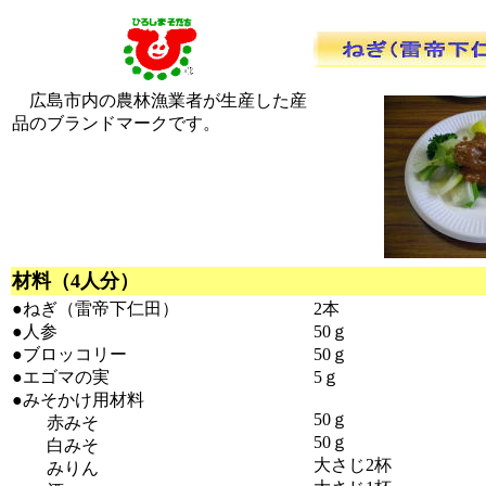
広島市内の農林漁業者が生産した産
品のブランドマークです。
材料（4人分）
●ねぎ（雷帝下仁田）
2本
●人参
50ｇ
●ブロッコリー
50ｇ
●エゴマの実
5ｇ
●みそかけ用材料
50ｇ
赤みそ
50ｇ
白みそ
大さじ2杯
みりん