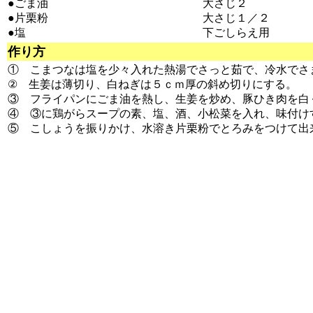
●ごま油
大さじ２
●片栗粉
大さじ１／２
●塩
下ごしらえ用
作り方
① こまつなは塩を少々入れた熱湯でさっと茹で、冷水でさ
② 生姜は薄切り、白ねぎは５ｃｍ厚の斜め切りにする。
③ フライパンにごま油を熱し、生姜を炒め、豚ひき肉を白
④ ③に鶏がらスープの素、塩、酒、小松菜を入れ、味付け
⑤ こしょうを振りかけ、水溶き片栗粉でとろみをつけて出