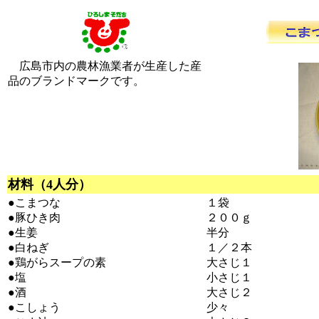
広島市内の農林漁業者が生産した産
品のブランドマークです。
材料（4人分）
●こまつな
１袋
●豚ひき肉
２００ｇ
●生姜
半分
●白ねぎ
１／２本
●鶏がらスープの素
大さじ１
●塩
小さじ１
●酒
大さじ２
●こしょう
少々