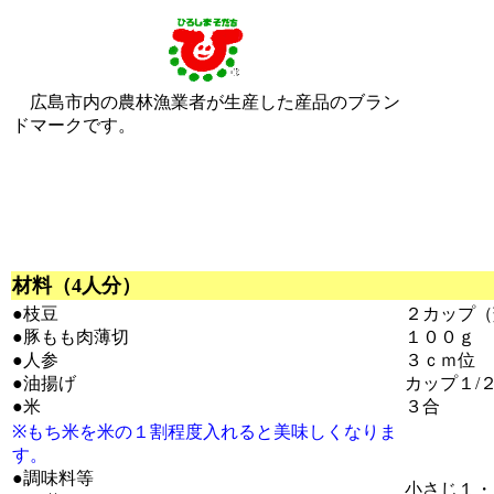
広島市内の農林漁業者が生産した産品のブラン
ドマークです。
材料（4人分）
●枝豆
２カップ（
●豚もも肉薄切
１００ｇ
●人参
３ｃｍ位
●油揚げ
カップ１/
●米
３合
※もち米を米の１割程度入れると美味しくなりま
す。
●調味料等
小さじ１・1