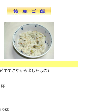
茹でてさやから出したもの）
２杯
/2杯