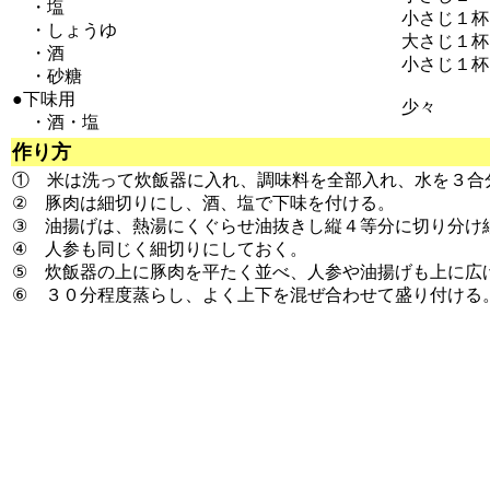
・塩
小さじ１杯
・しょうゆ
大さじ１杯
・酒
小さじ１杯
・砂糖
●下味用
少々
・酒・塩
作り方
① 米は洗って炊飯器に入れ、調味料を全部入れ、水を３合
② 豚肉は細切りにし、酒、塩で下味を付ける。
③ 油揚げは、熱湯にくぐらせ油抜きし縦４等分に切り分け
④ 人参も同じく細切りにしておく。
⑤ 炊飯器の上に豚肉を平たく並べ、人参や油揚げも上に広
⑥ ３０分程度蒸らし、よく上下を混ぜ合わせて盛り付ける