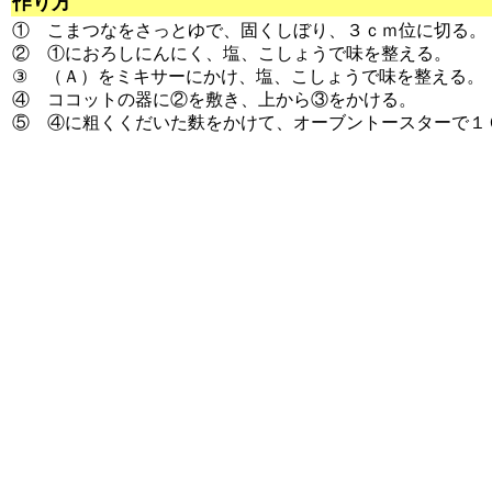
作り方
① こまつなをさっとゆで、固くしぼり、３ｃｍ位に切る。
② ①におろしにんにく、塩、こしょうで味を整える。
③ （Ａ）をミキサーにかけ、塩、こしょうで味を整える。
④ ココットの器に②を敷き、上から③をかける。
⑤ ④に粗くくだいた麩をかけて、オーブントースターで１