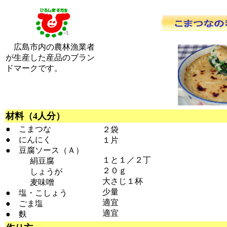
広島市内の農林漁業者
が生産した産品のブラン
ドマークです。
材料（4人分）
● こまつな
２袋
● にんにく
１片
● 豆腐ソース（Ａ）
１と１／２丁
絹豆腐
２０ｇ
しょうが
大さじ１杯
麦味噌
少量
● 塩・こしょう
適宜
● ごま塩
適宜
● 麩