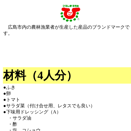
広島市内の農林漁業者が生産した産品のブランドマークで
す。
材料（4人分）
●ふき
●卵
●トマト
●サラダ菜（付け合せ用、レタスでも良い）
●下味用ドレッシング（A）
・サラダ油
・酢
・塩、コショウ