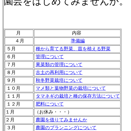
園芸をはじめてみませんか。
月
内容
４月
準備編
５月
種から育てる野菜、苗を植える野菜
６月
管理について
７月
果菜類の管理について
８月
古土の再利用について
９月
秋冬野菜栽培について
１０月
マメ類と葉物野菜の栽培について
１１月
タマネギの栽培と種の保存方法について
１２月
肥料について
１月
（お休み・・・）
２月
農園を借りてみませんか
３月
農園のプランニングについて