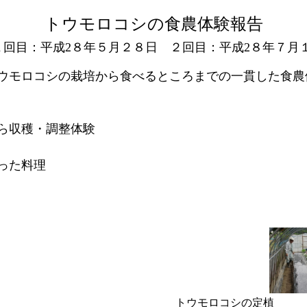
トウモロコシの食農体験
報告
１回目：
平成2８年５月２８日
２回目：平成2８年７月
ウモロコシの栽培から食べるところまでの一貫した食農
ら収穫・調整体験
った料理
トウモロコシの定植