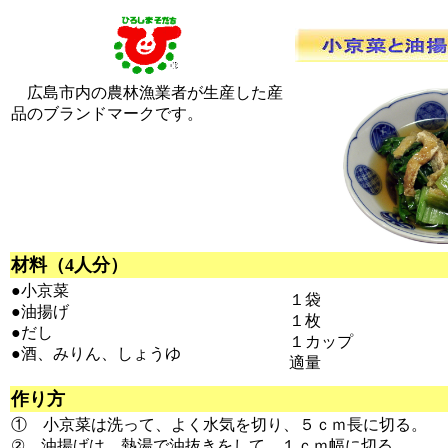
広島市内の農林漁業者が生産した産
品のブランドマークです。
材料（4人分）
●小京菜
１袋
●油揚げ
１枚
●だし
１カップ
●酒、みりん、しょうゆ
適量
作り方
① 小京菜は洗って、よく水気を切り、５ｃｍ長に切る。
② 油揚げは、熱湯で油抜きをして、１ｃｍ幅に切る。