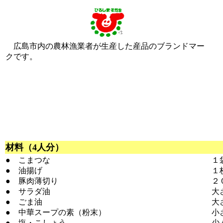
広島市内の農林漁業者が生産した産品のブランドマー
クです。
材料（4人分）
● こまつな
１
● 油揚げ
１
● 豚肉薄切り
２
● サラダ油
大
● ごま油
大
● 中華スープの素（粉末）
小
● 塩・こしょう
少