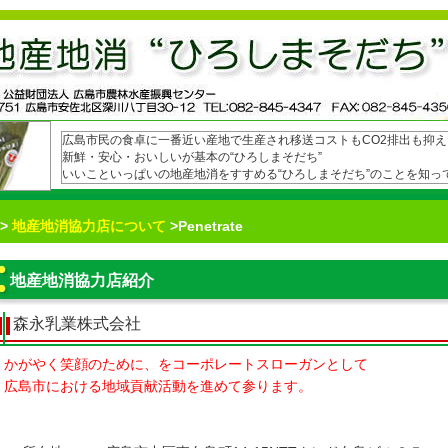
広島市民の食卓に一番近い産地で生産され移送コストもCO2排出も抑え
新鮮・安心・おいしいが基本の“ひろしまそだち”
いいこといっぱいの地産地消をすすめる“ひろしまそだち”のことを知っ
>
地産地消協力店について
>Penetrate
地産地消協力店紹介
森永乳業株式会社
かがやく笑顔のために、をコーポレートスローガンとして
広島市における地域貢献活動を進めて参ります。