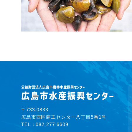
〒733-0833
広島市西区商工センター八丁目5番1号
TEL：
082-277-6609