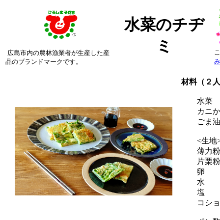
水菜のチヂ
ミ
広島市内の農林漁業者が生産した産
品のブランドマークです。
材料（２
水菜
カニかま
ごま
<生地
薄力
片栗粉
卵
水 
塩
コシ