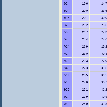
6/2
19.6
24.7
6/9
20.0
28.6
6/16
20.7
30.0
6/23
21.2
26.6
6/30
21.7
27.3
7/7
24.4
27.6
7/14
26.9
29.2
7/24
28.0
30.3
7/28
29.3
27.0
8/4
27.3
31.6
8/11
28.5
30.5
8/18
27.6
30.7
8/25
25.1
31.2
9/1
25.9
30.5
9/8
25.9
31.8