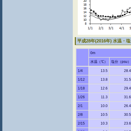
平成28年(2016年) 水
0m
水温（℃）
塩分（psu）
1/4
13.5
28.4
1/12
13.8
31.5
1/18
12.6
29.4
1/26
11.3
31.6
2/1
10.0
26.4
2/8
10.5
30.5
2/15
10.3
23.6