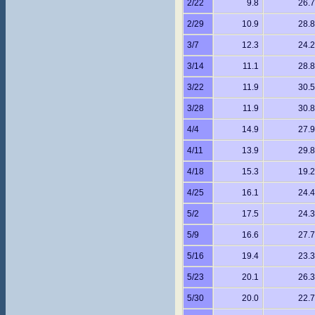
2/22
9.8
26.7
2/29
10.9
28.8
3/7
12.3
24.2
3/14
11.1
28.8
3/22
11.9
30.5
3/28
11.9
30.8
4/4
14.9
27.9
4/11
13.9
29.8
4/18
15.3
19.2
4/25
16.1
24.4
5/2
17.5
24.3
5/9
16.6
27.7
5/16
19.4
23.3
5/23
20.1
26.3
5/30
20.0
22.7