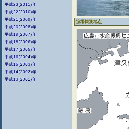
平成23(2011)年
平成22(2010)年
平成21(2009)年
漁場観測地点
平成20(2008)年
平成19(2007)年
平成18(2006)年
平成17(2005)年
平成16(2004)年
平成15(2003)年
平成14(2002)年
平成13(2001)年