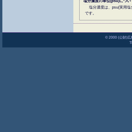
塩分濃度の単位(psu)につい
塩分濃度は、psu(実
です。
© 2000 (公
T