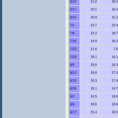
6/10
21.0
30.2
6/17
20.1
30.3
6/24
20.9
31.2
7/1
23.7
23.4
7/8
23.2
29.7
7/16
24.9
28.3
7/23
21.6
7.8
7/29
28.1
16.1
8/5
28.8
24.3
8/13
29.0
27.5
8/19
26.3
27.4
8/26
26.1
24.7
9/2
24.5
18.8
9/9
28.6
18.9
9/17
25.4
30.5