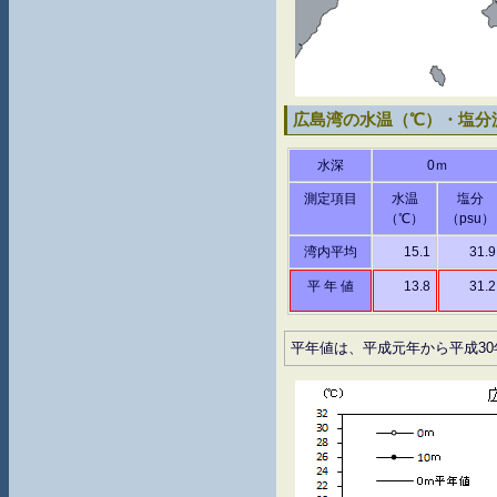
広島湾の水温（℃）・塩分濃
水深
0ｍ
測定項目
水温
塩分
（℃）
（psu）
湾内平均
15.1
31.9
平 年 値
13.8
31.2
平年値は、平成元年から平成30