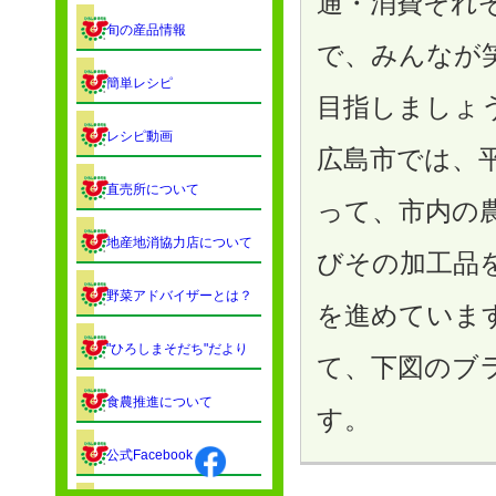
通・消費それ
旬の産品情報
で、みんなが
簡単レシピ
目指しましょ
レシピ動画
広島市では、
直売所について
って、市内の
地産地消協力店について
びその加工品を
野菜アドバイザーとは？
を進めています
"ひろしまそだち"だより
て、下図のブ
食農推進について
す。
公式Facebook