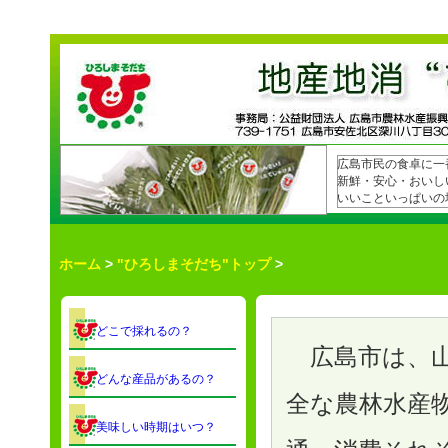
広島市民の食卓に一
新鮮・安心・おいし
いいこといっぱいの
ホーム
>
"ひろしまそだち"トップ
>
どこで採れるの？
広島市は、山
どんな産品があるの？
全な農林水産
美味しい時期はいつ？