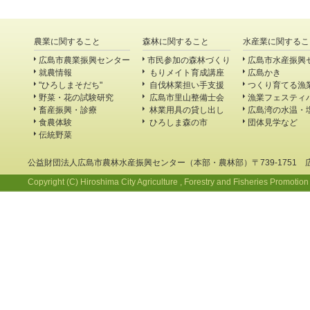
農業に関すること
森林に関すること
水産業に関するこ
広島市農業振興センター
市民参加の森林づくり
広島市水産振興
就農情報
もりメイト育成講座
広島かき
"ひろしまそだち"
自伐林業担い手支援
つくり育てる漁
野菜・花の試験研究
広島市里山整備士会
漁業フェスティ
畜産振興・診療
林業用具の貸し出し
広島湾の水温・
食農体験
ひろしま森の市
団体見学など
伝統野菜
公益財団法人広島市農林水産振興センター（本部・農林部）〒739-1751 
Copyright (C) Hiroshima City Agriculture , Forestry and Fisheries Promotion