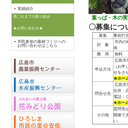
実績紹介
⑥これまでの取り組み
葉っぱ・木の実
〇募集につ
★お問い合わせ★
募集
事前打
市民参加の森林づくりへの
市内の
対 象
お問い合わせはこちら
体
費 用
無料
広島市
（お申
申込方法
せをさ
★ホー
広島市
住所：
問合せ先
電話：
★ホー
質問等
その他
開催で
い。