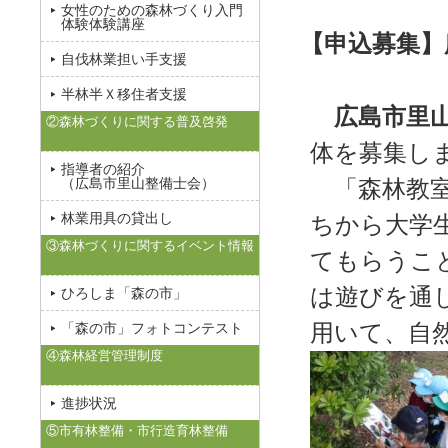
女性のための森林づくり入門
体験体験講座
【申込募集】
自伐林業担い手支援
半林半Ｘ移住者支援
広島市里
②森林づくりに関する普及啓発
体を募集し
指導者の紹介
（広島市里山整備士会）
「森林教室
林業用具の貸出し
ちから大学
③森林づくりに関するイベント情報
てもらうこ
は遊びを通
ひろしま「森の市」
用いて、自
「森の市」フォトコンテスト
④森林経営管理制度
進捗状況
⑤市有林整備・市行造育林整備