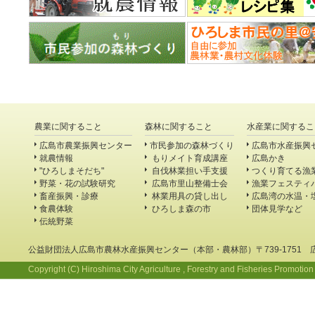
農業に関すること
森林に関すること
水産業に関するこ
広島市農業振興センター
市民参加の森林づくり
広島市水産振興
就農情報
もりメイト育成講座
広島かき
"ひろしまそだち"
自伐林業担い手支援
つくり育てる漁
野菜・花の試験研究
広島市里山整備士会
漁業フェスティ
畜産振興・診療
林業用具の貸し出し
広島湾の水温・
食農体験
ひろしま森の市
団体見学など
伝統野菜
公益財団法人広島市農林水産振興センター（本部・農林部）〒739-1751 
Copyright (C) Hiroshima City Agriculture , Forestry and Fisheries Promotion