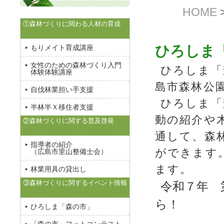
HOME
①森林づくりに関わる人材の育成
ひろしま
もりメイト育成講座
女性のための森林づくり入門
ひろしま「
体験体験講座
島市森林公
自伐林業担い手支援
ひろしま「
半林半Ｘ移住者支援
動の紹介や
②森林づくりに関する普及啓発
通して、森
指導者の紹介
ができます
（広島市里山整備士会）
ます。
林業用具の貸出し
③森林づくりに関するイベント情報
令和７年 
ら！
ひろしま「森の市」