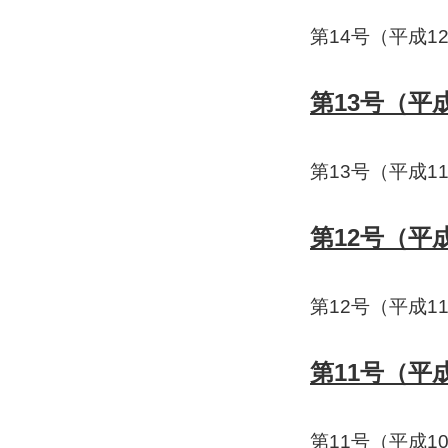
第14号（平成12
第13号（平
第13号（平成11
第12号（平
第12号（平成11
第11号（平
第11号（平成10