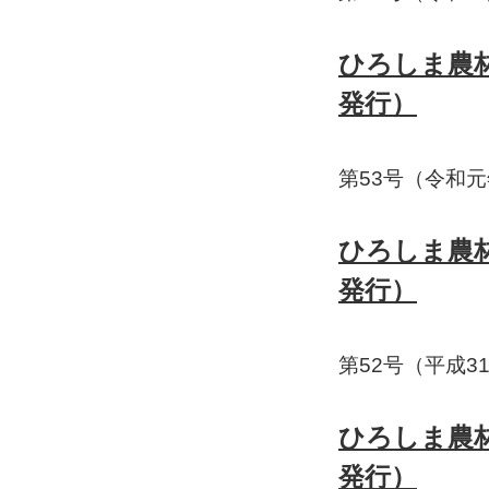
ひろしま農林
発行）
第53号（令和元
ひろしま農林
発行）
第52号（平成31
ひろしま農林
発行）