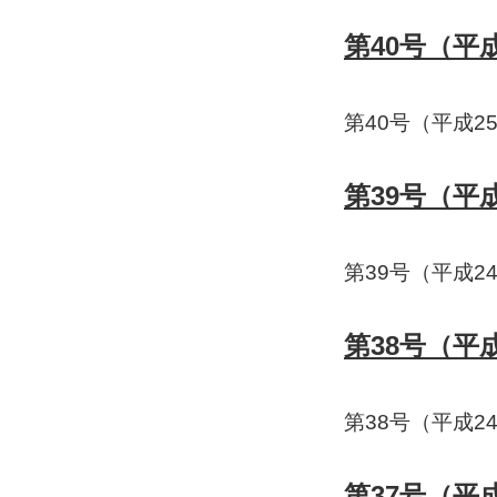
第40号（平
第40号（平成25
第39号（平
第39号（平成24
第38号（平
第38号（平成24
第37号（平