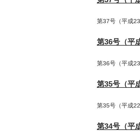
第37号（平成23
第36号（平
第36号（平成23
第35号（平
第35号（平成22
第34号（平