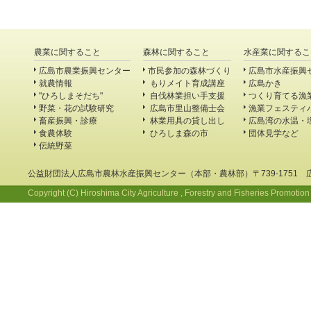
農業に関すること
森林に関すること
水産業に関するこ
広島市農業振興センター
市民参加の森林づくり
広島市水産振興
就農情報
もりメイト育成講座
広島かき
"ひろしまそだち"
自伐林業担い手支援
つくり育てる漁
野菜・花の試験研究
広島市里山整備士会
漁業フェスティ
畜産振興・診療
林業用具の貸し出し
広島湾の水温・
食農体験
ひろしま森の市
団体見学など
伝統野菜
公益財団法人広島市農林水産振興センター（本部・農林部）〒739-1751 
Copyright (C) Hiroshima City Agriculture , Forestry and Fisheries Promotion