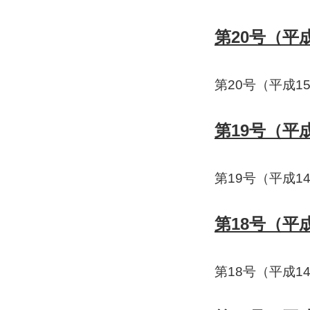
第20号（平
第20号（平成15
第19号（平
第19号（平成14
第18号（平
第18号（平成14