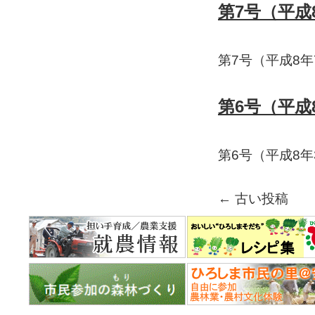
第7号（平成
第7号（平成8年
第6号（平成
第6号（平成8年
←
古い投稿