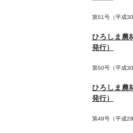
第51号（平成30
ひろしま農林
発行）
第50号（平成3
ひろしま農林
発行）
第49号（平成29