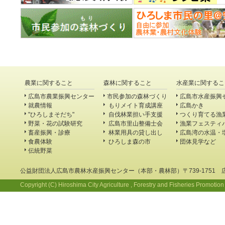
農業に関すること
森林に関すること
水産業に関するこ
広島市農業振興センター
市民参加の森林づくり
広島市水産振興
就農情報
もりメイト育成講座
広島かき
"ひろしまそだち"
自伐林業担い手支援
つくり育てる漁
野菜・花の試験研究
広島市里山整備士会
漁業フェスティ
畜産振興・診療
林業用具の貸し出し
広島湾の水温・
食農体験
ひろしま森の市
団体見学など
伝統野菜
公益財団法人広島市農林水産振興センター（本部・農林部）〒739-1751 
Copyright (C) Hiroshima City Agriculture , Forestry and Fisheries Promotion