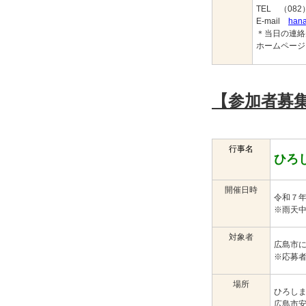
TEL （082
E-mail
hana
＊当日の連絡先
ホームペー
【参加者募
行事名
ひろ
開催日時
令和７
※雨天
対象者
広島市
※応募
場所
ひろし
広島市