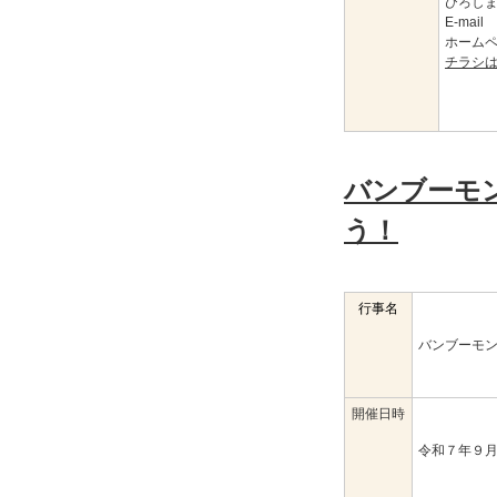
ひろしま
E-mail
ホーム
チラシ
バンブーモ
う！
行事名
バンブーモ
開催日時
令和７年９