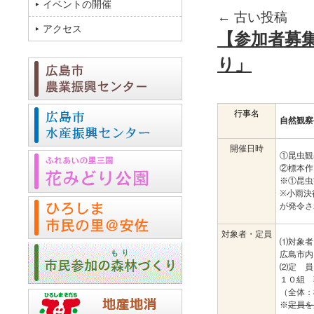
イベントの開催
←
古い投稿
アクセス
【参加者募
り」
行事名
自然観察
開催日時
①昆虫観
②標本作
※①昆虫
※小雨決
が発令さ
対象者・定員
⑴対象者
広島市内
⑵定 員
１０組 
（全体：
※
定員を