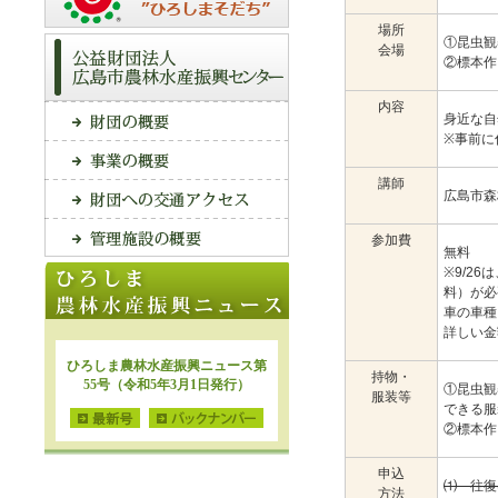
場所
①昆虫観
会場
②標本作
内容
身近な自
※事前に
講師
広島市森
参加費
無料
※9/2
料）が必
車の車種
詳しい金
持物・
①昆虫観
服装等
できる服
②標本作
申込
⑴ 往復
方法