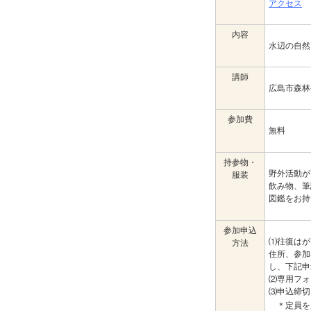
アクセス
内容
水辺の自然
講師
広島市森林
参加費
無料
持参物・
野外活動が
服装
飲み物、筆
図鑑をお持
参加申込
⑴往復はが
方法
住所、参加
し、下記申
⑵専用フォ
⑶申込締切
＊定員を