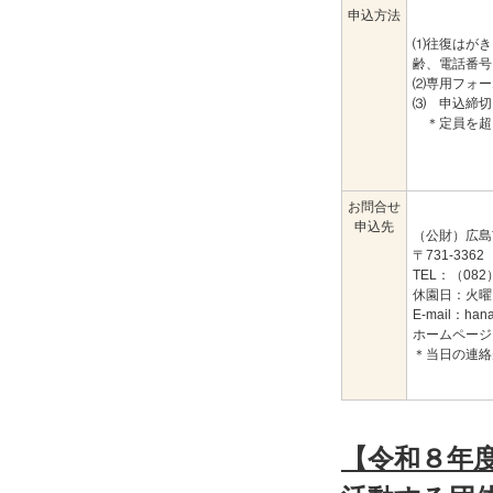
申込方法
⑴往復はがき
齢、電話番号
⑵専用フォー
⑶ 申込締切
＊定員を超
お問合せ
申込先
（公財）広島
〒731-3
TEL：（082
休園日：火曜
E-mail：
hana
ホームページ
＊当日の連絡先
【令和８年