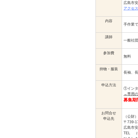
広島市
アクセ
内容
手作業
講師
一般社
参加費
無料
持物・服装
長袖、
申込方法
①イン
→専用
募集期
お問合せ
（公財
申込先
〒739-1
広島市安
TEL （