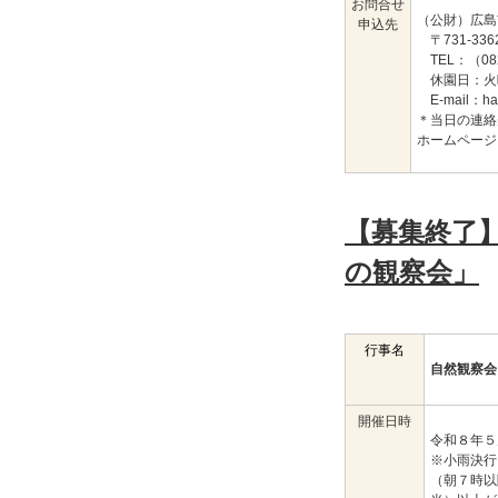
お問合せ
（公財）広島
申込先
〒731-3
TEL：（082
休園日：火
E-mail：
ha
＊当日の連絡先
ホームページ
【募集終了
の観察会」
行事名
自然観察会
開催日時
令和８年
※小雨決行
（朝７時以