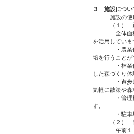
３ 施設につい
施設の使用
（１） 施
全体面積は７
を活用していま
・農業体験エ
培を行うことが
・林業体験エ
した森づくり体
・遊歩道：林
気軽に散策や森
・管理棟：食
す。
・駐車場
（２） 開
午前１０時