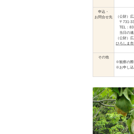
申込・
（公財）広
お問合せ先
〒731-3
TEL：837
当日の連絡先
（公財）
ひろしま市
その他
※観察の際
※お申し込