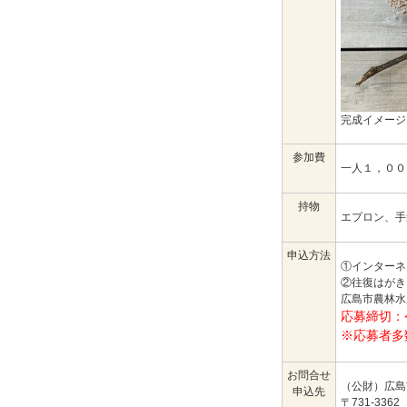
完成イメージ
参加費
一人１，００
持物
エプロン、手
申込方法
①インターネ
②往復はがき
広島市農林水
応募締切：
※応募者多
お問合せ
（公財）広島
申込先
〒731-3