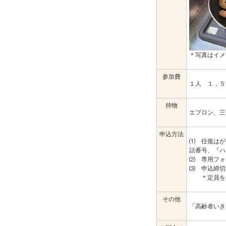
＊写真はイメ
参加費
１人 １，５
持物
エプロン、三
申込方法
⑴ 往復はが
話番号、『ハ
⑵ 専用フォ
⑶ 申込締切
＊定員を超
その他
「高齢者いき