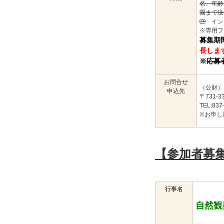
名、年齢
園まで送
⑵
イン
※専用フ
募集期
長しま
※
応募
お問合せ
（公財）
申込先
〒731-
TEL:83
※お申し
【参加者募
行事名
自然観