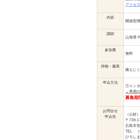
アクセ
内容
開放型
講師
山海環 
参加費
無料
持物・服装
燃えに
申込方法
①イン
→専用
募集期
お問合せ
（公財
申込先
〒739-1
広島市安
TEL （
ひろしま