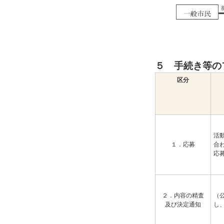
５ 手続き等の
区分
活
１．応募
合
応
２．内容の精査
（
及び決定通知
し