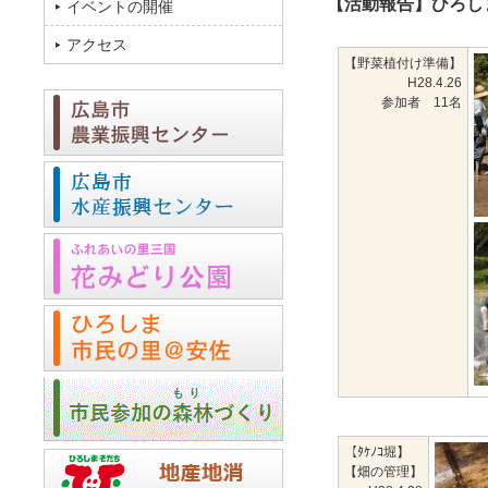
【活動報告】ひろし
イベントの開催
アクセス
【野菜植付け準備】
H28.4.26
参加者 11名
【ﾀｹﾉｺ堀】
【畑の管理】