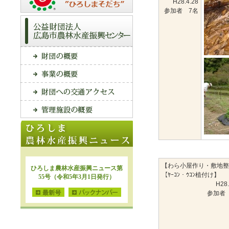
H28.4.28
参加者 7名
【わら小屋作り・敷地整
【ﾔｰｺﾝ・ｳｺﾝ植付け】
H28.
参加者