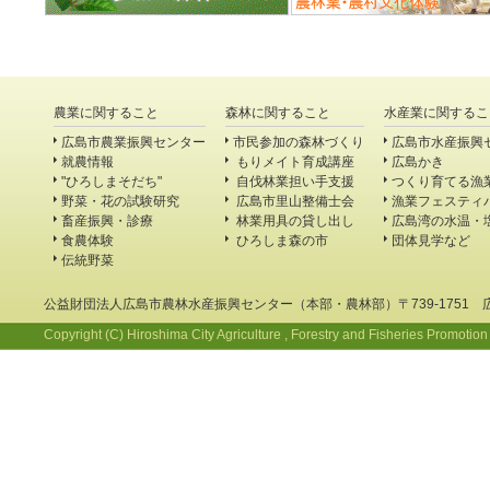
農業に関すること
森林に関すること
水産業に関するこ
広島市農業振興センター
市民参加の森林づくり
広島市水産振興
就農情報
もりメイト育成講座
広島かき
"ひろしまそだち"
自伐林業担い手支援
つくり育てる漁
野菜・花の試験研究
広島市里山整備士会
漁業フェスティ
畜産振興・診療
林業用具の貸し出し
広島湾の水温・
食農体験
ひろしま森の市
団体見学など
伝統野菜
公益財団法人広島市農林水産振興センター（本部・農林部）〒739-1751 
Copyright (C) Hiroshima City Agriculture , Forestry and Fisheries Promotion