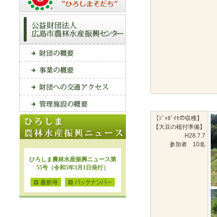
【ｼﾞｬｶﾞｲﾓの収穫】
【大豆の植付準備】
H28.7.7
参加者 10名