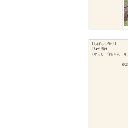
【しばもち作り】
【ｷｭｳﾘ漬け
（からし・Qちゃん・キ
参