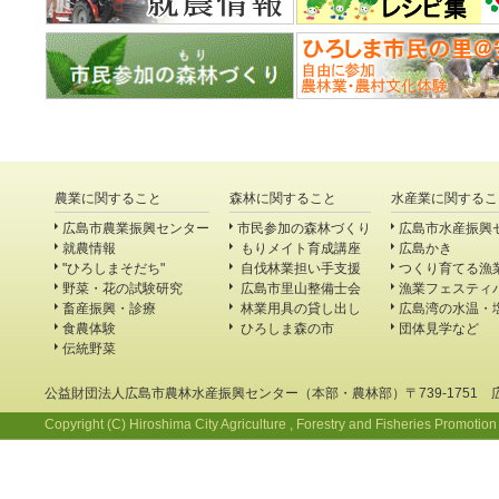
農業に関すること
森林に関すること
水産業に関するこ
広島市農業振興センター
市民参加の森林づくり
広島市水産振興
就農情報
もりメイト育成講座
広島かき
"ひろしまそだち"
自伐林業担い手支援
つくり育てる漁
野菜・花の試験研究
広島市里山整備士会
漁業フェスティ
畜産振興・診療
林業用具の貸し出し
広島湾の水温・
食農体験
ひろしま森の市
団体見学など
伝統野菜
公益財団法人広島市農林水産振興センター（本部・農林部）〒739-1751 
Copyright (C) Hiroshima City Agriculture , Forestry and Fisheries Promotion