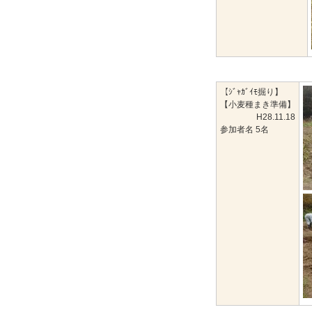
【ｼﾞｬｶﾞｲﾓ掘り】
【小麦種まき準備】
H28.11.18
参加者名 5名