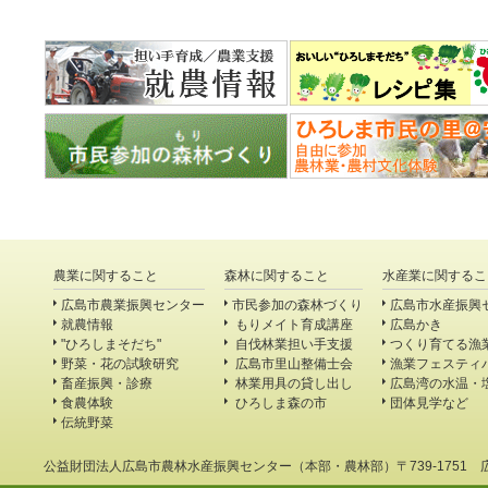
農業に関すること
森林に関すること
水産業に関するこ
広島市農業振興センター
市民参加の森林づくり
広島市水産振興
就農情報
もりメイト育成講座
広島かき
"ひろしまそだち"
自伐林業担い手支援
つくり育てる漁
野菜・花の試験研究
広島市里山整備士会
漁業フェスティ
畜産振興・診療
林業用具の貸し出し
広島湾の水温・
食農体験
ひろしま森の市
団体見学など
伝統野菜
公益財団法人広島市農林水産振興センター（本部・農林部）〒739-1751 