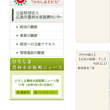
【ｻﾂﾏｲﾓ掘り】
【大豆の収穫・干し】
H28.11.17
参加者名 7名