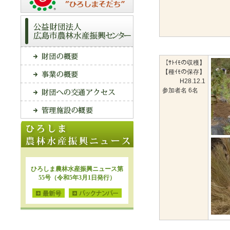
【ｻﾄｲﾓの収穫】
【種ｲﾓの保存】
H28.12.1
参加者名 6名