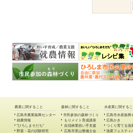
農業に関すること
森林に関すること
水産業に関するこ
広島市農業振興センター
市民参加の森林づくり
広島市水産振興
就農情報
もりメイト育成講座
広島かき
"ひろしまそだち"
自伐林業担い手支援
つくり育てる漁
野菜・花の試験研究
広島市里山整備士会
漁業フェスティ