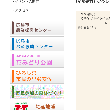
【活動報告】ひろし
イベントの開催
アクセス
【ｺﾝﾆｬｸ作り】
【ﾑﾗｻｷｲﾓ･ﾌﾞﾙｰﾍﾞﾘｰｼﾞ
H28.
参加者名 12名