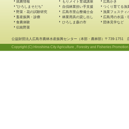
就農情報
もりメイト育成講座
広島かき
"ひろしまそだち"
自伐林業担い手支援
つくり育てる漁
野菜・花の試験研究
広島市里山整備士会
漁業フェスティ
畜産振興・診療
林業用具の貸し出し
広島湾の水温・
食農体験
ひろしま森の市
団体見学など
伝統野菜
公益財団法人広島市農林水産振興センター（本部・農林部）〒739-1751 
Copyright (C) Hiroshima City Agriculture , Forestry and Fisheries Promotion