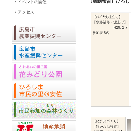
【活動報告】ひろし
イベントの開催
アクセス
【ｱｽﾊﾟﾗ支柱立て】
【水路補修・泥上げ】
H29.２.7
参加者 8名
【ﾄｳｶﾞﾗｼづくり】
【ﾜｲﾔｰﾒｯｼｭ設置】