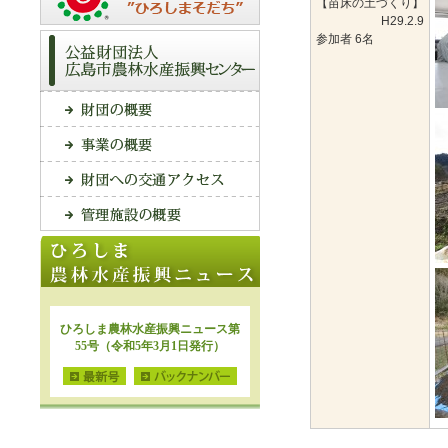
【苗床の土づくり】
H29.2.9
参加者 6名