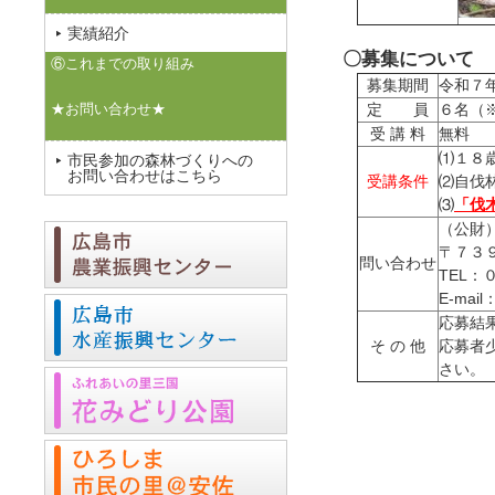
実績紹介
★★★★★
〇募集について
⑥これまでの取り組み
募集期間
令和７
★お問い合わせ★
定 員
６名（
受 講 料
無料
⑴１８
市民参加の森林づくりへの
お問い合わせはこちら
受講条件
⑵自伐
⑶
「伐
（公財
〒７３
問い合わせ
TEL
E-mail：
応募結
そ の 他
応募者
さい。