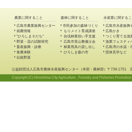
農業に関すること
森林に関すること
水産業に関するこ
広島市農業振興センター
市民参加の森林づくり
広島市水産振興
就農情報
もりメイト育成講座
広島かき
"ひろしまそだち"
自伐林業担い手支援
つくり育てる漁
野菜・花の試験研究
広島市里山整備士会
漁業フェスティ
畜産振興・診療
林業用具の貸し出し
広島湾の水温・
食農体験
ひろしま森の市
団体見学など
伝統野菜
公益財団法人広島市農林水産振興センター（本部・農林部）〒739-1751 
Copyright (C) Hiroshima City Agriculture , Forestry and Fisheries Promotion