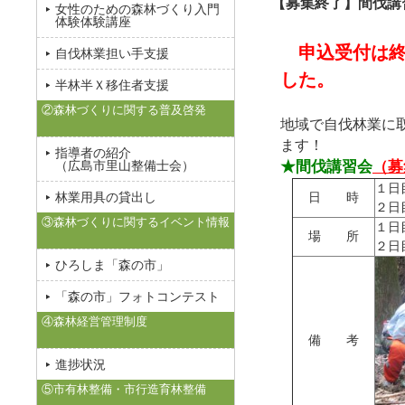
【募集終了】間伐講
女性のための森林づくり入門
体験体験講座
申込受付は終
自伐林業担い手支援
した。
半林半Ｘ移住者支援
②森林づくりに関する普及啓発
地域で自伐林業に
ます！
指導者の紹介
（広島市里山整備士会）
★間伐講習会
（募
１日
林業用具の貸出し
日 時
２日
③森林づくりに関するイベント情報
１日
場 所
２日
ひろしま「森の市」
「森の市」フォトコンテスト
④森林経営管理制度
備 考
進捗状況
⑤市有林整備・市行造育林整備