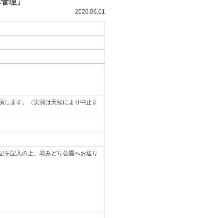
木管理」
2026.06.01
演します。（実演は天候により中止す
記を記入の上、花みどり公園へお送り