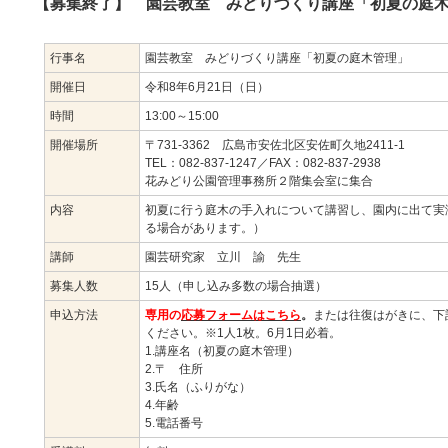
【募集終了】 園芸教室 みどりづくり講座「初夏の庭
行事名
園芸教室 みどりづくり講座「初夏の庭木管理」
開催日
令和8年6月21日（日）
時間
13:00～15:00
開催場所
〒731-3362 広島市安佐北区安佐町久地2411-1
TEL：082-837-1247／FAX：082-837-2938
花みどり公園管理事務所２階集会室に集合
内容
初夏に行う庭木の手入れについて講習し、園内に出て実
る場合があります。）
講師
園芸研究家 立川 諭 先生
募集人数
15人（申し込み多数の場合抽選）
申込方法
専用の
応募フォームはこちら
。
または往復はがきに、下
ください。※1人1枚。6月1日必着。
1.講座名（初夏の庭木管理）
2.〒 住所
3.氏名（ふりがな）
4.年齢
5.電話番号