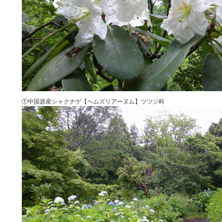
①中国原産シャクナゲ【ヘムズリアーヌム】ツツジ科