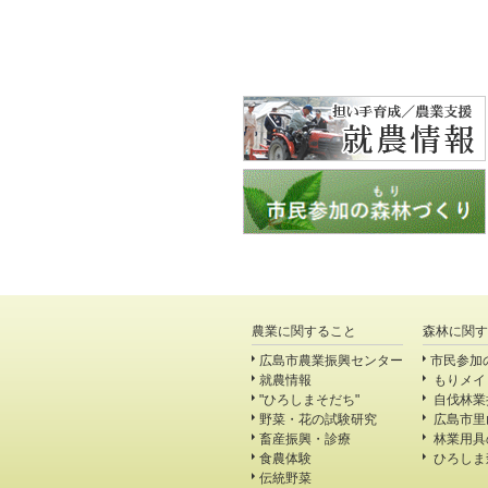
農業に関すること
森林に関す
広島市農業振興センター
市民参加
就農情報
もりメイ
"ひろしまそだち"
自伐林業
野菜・花の試験研究
広島市里
畜産振興・診療
林業用具
食農体験
ひろしま
伝統野菜