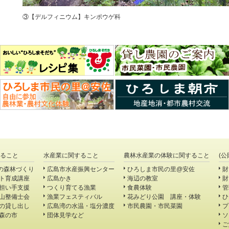
③【デルフィニウム】キンポウゲ科
ること
水産業に関すること
農林水産業の体験に関すること
(
の森林づくり
広島市水産振興センター
ひろしま市民の里@安佐
財
ト育成講座
広島かき
海辺の教室
財
担い手支援
つくり育てる漁業
食農体験
管
山整備士会
漁業フェスティバル
花みどり公園 講座・体験
ひ
の貸し出し
広島湾の水温・塩分濃度
市民農園・市民菜園
プ
森の市
団体見学など
ソ
ご