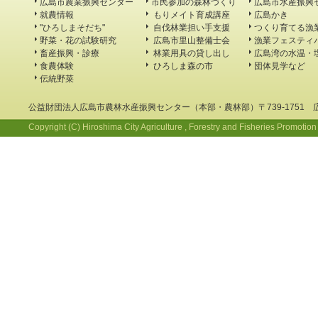
広島市農業振興センター
市民参加の森林づくり
広島市水産振興
就農情報
もりメイト育成講座
広島かき
"ひろしまそだち"
自伐林業担い手支援
つくり育てる漁
野菜・花の試験研究
広島市里山整備士会
漁業フェスティ
畜産振興・診療
林業用具の貸し出し
広島湾の水温・
食農体験
ひろしま森の市
団体見学など
伝統野菜
公益財団法人広島市農林水産振興センター（本部・農林部）〒739-1751 
Copyright (C) Hiroshima City Agriculture , Forestry and Fisheries Promotion