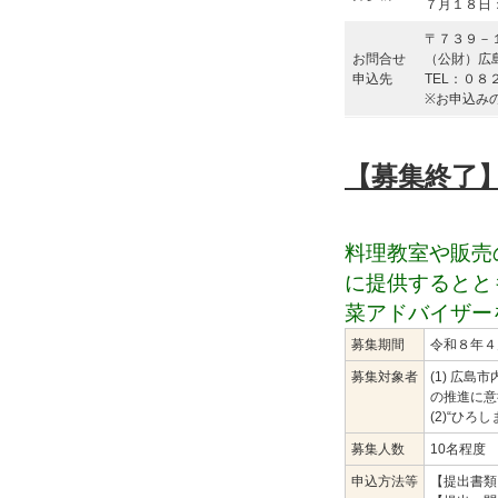
７月１８日
〒７３９－
お問合せ
（公財）広
申込先
TEL：０
※お申込み
【募集終了
料理教室や販売
に提供するとと
菜アドバイザー
募集期間
令和８年４
募集対象者
(1) 広
の推進に意
(2)“ひ
募集人数
10名程度
申込方法等
【提出書類