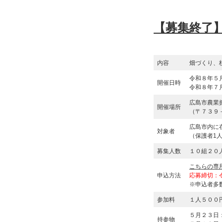
【募集終了
内容
畑づくり、
令和８年５
開催日時
令和８年７
広島市農業
開催場所
（〒７３９
広島市内に
対象者
（保護者1
募集人数
１０組２０
こちらの専
申込方法
応募締切：
※申込者多
参加料
１人５００
５月２３日
持参物