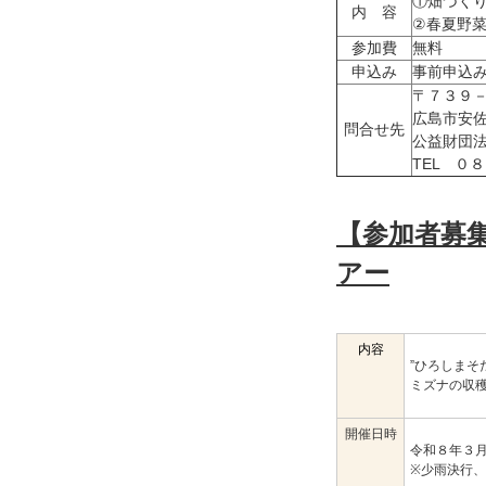
①畑づく
内 容
②春夏野
参加費
無料
申込み
事前申込
〒７３９
広島市安
問合せ先
公益財団
TEL ０
【参加者募
アー
内容
”ひろしまそ
ミズナの収
開催日時
令和８年３
※少雨決行