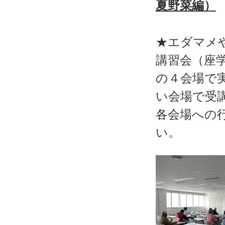
夏野菜編）
★エダマメ
講習会（座
の４会場で
い会場で受
各会場への
い。
★