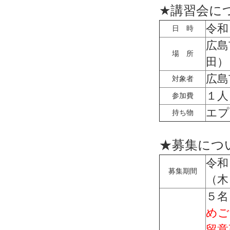
★講習会に
令和
日 時
広島
場 所
田）
広島
対象者
１人
参加費
エプ
持ち物
★★
★募集につ
令和
募集期間
（木
５名
めご
留意