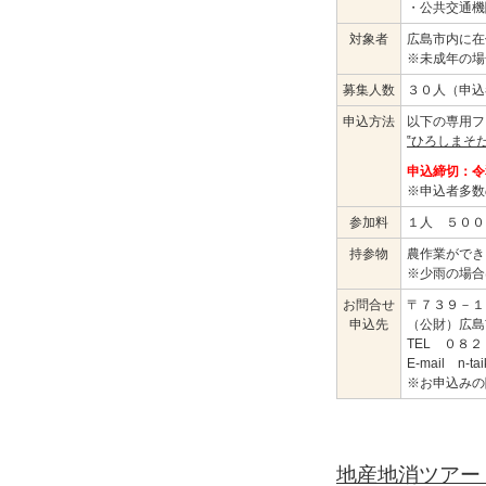
・公共交通機
対象者
広島市内に在
※未成年の場
募集人数
３０人（申込
申込方法
以下の専用フ
‟ひろしまそ
申込締切：令
※申込者多数
参加料
１人 ５００
持参物
農作業ができ
※少雨の場合
お問合せ
〒７３９－１
申込先
（公財）広島
TEL ０８
E-mail n-taik
※お申込みの
地産地消ツアー