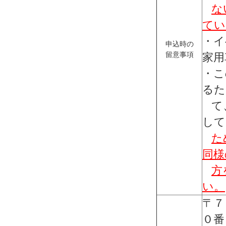
な
てい
・イ
申込時の
留意事項
家用
・こ
るた
て、
して
た
同様
方
い。
〒７
０番