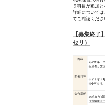
５科目が追加と
詳細については
てご確認くださ
【募集終了
セリ）
内容
旬の野菜 “
生産者と交
開催日時
令和８年１
※少雨決行
集合場所
JA広島市祇
位置情報はこ