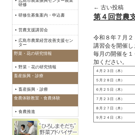
広島市農業振興センター農業
研修
←
古い投稿
研修生募集案内・申込書
第４回営農
営農支援講習会
令和８年７月２
広島市農業経営改善支援セン
ター
講習会を開催し
毎月の開催を１
野菜・花の研究情報
加ください。
野菜・花の研究情報
４月２３日（木）
畜産振興・診療
５月２８日（木）
畜産振興・診療
６月２５日（木）
食農体験教室・食農体験
７月２３日（木）
８月２７日（木）
食農推進
９月２４日（木）