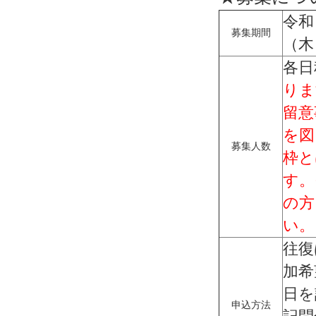
令和
募集期間
（木
各日
りま
留意
を図
募集人数
枠と
す。
の方
い。
往復
加希
日を
申込方法