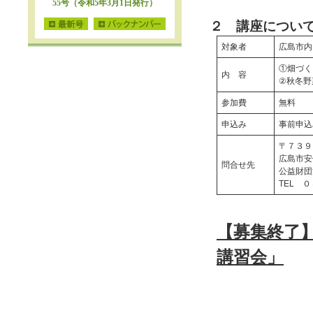
２ 講座につい
対象者
広島市内
①畑づく
内 容
②秋冬野
参加費
無料
申込み
事前申込
〒７３９
広島市安
問合せ先
公益財団
TEL 
【募集終了
講習会」