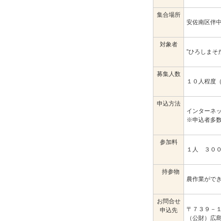
集合場所
安佐南区伴中
対象者
”ひろしまそ
募集人数
１０人程度
申込方法
インターネ
※申込者多
参加料
１人 ３０
持参物
農作業がで
お問合せ
〒７３９－
申込先
（公財）広