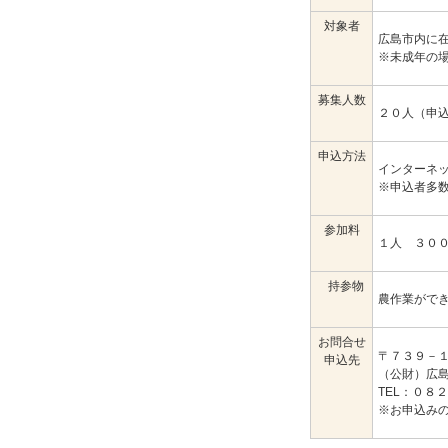
対象者
広島市内に
※未成年の
募集人数
２０人（申
申込方法
インターネ
※申込者多
参加料
１人 ３０
持参物
農作業がで
お問合せ
〒７３９－
申込先
（公財）広
TEL：０８
※お申込み