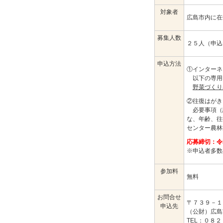
対象者
広島市内に在
募集人数
２５人（申込
申込方法
①インターネ
以下の専用
野菜づくり
②往復はがき
必要事項（
な、年齢、往
センター農林
応募締切：令
※申込者多数
参加料
無料
お問合せ
〒７３９－１
申込先
（公財）広島
TEL：０８