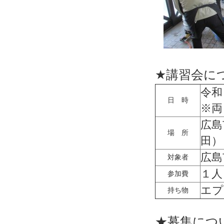
★
★★
★講習会に
令和
日 時
※両
広島
場 所
田）
広島
対象者
１人
参加費
エプ
持ち物
★★
★募集につ