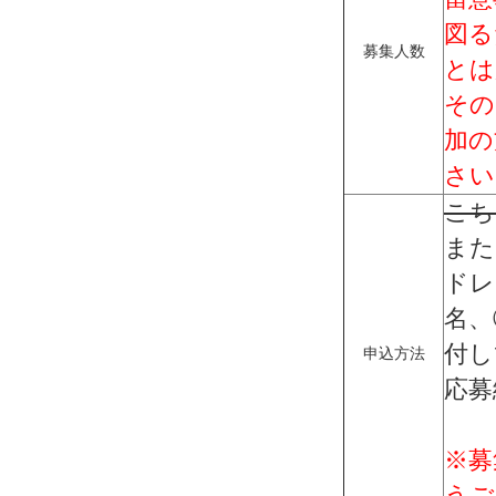
図る
募集人数
とは
その
加の
さい
こち
また
ドレ
名、
付し
申込方法
応募
※募
うご