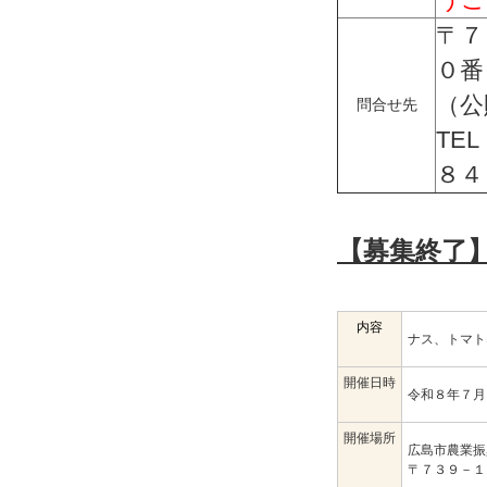
〒７
０番
（公
問合せ先
TE
８４
【募集終了
内容
ナス、トマト
開催日時
令和８年７月
開催場所
広島市農業振
〒７３９－１