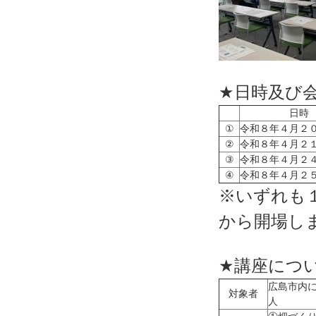
★
★日時及び
日時
①
令和８年４月２
②
令和８年４月２
③
令和８年４月２
④
令和８年４月２
※いずれも
から開場し
★
★講座につ
広島市内
対象者
人