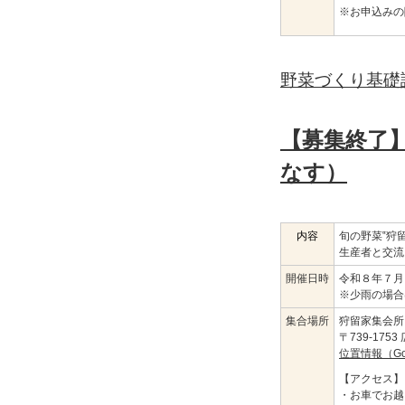
※お申込みの
野菜づくり基礎
【募集終了】
なす）
内容
旬の野菜‟狩
生産者と交流
開催日時
令和８年７月
※少雨の場合
集合場所
狩留家集会所
〒739-17
位置情報（Go
【アクセス】
・お車でお越