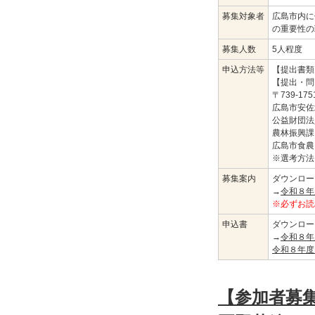
募集対象者
広島市内に
の重要性の
募集人数
5人程度
申込方法等
【提出書類
【提出・問
〒739-175
広島市安佐
公益財団法
農林振興課
広島市食農
※選考方法
募集案内
ダウンロー
→
令和８年
※必ずお読
申込書
ダウンロー
→
令和８年
令和８年度
【参加者募