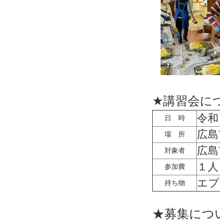
★
★★
★講習会に
令和
日 時
広島
場 所
広島
対象者
１人
参加費
エプ
持ち物
★★
★募集につ