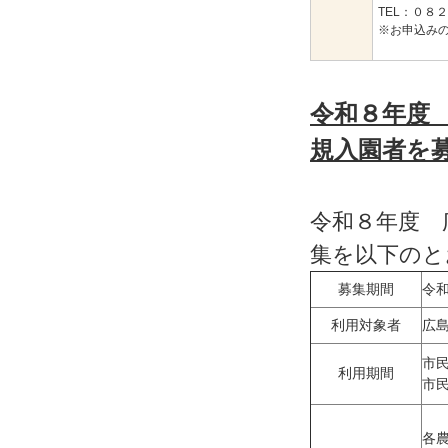
TEL：０８
※お申込み
令和８年度
規入園者を
令和８年度 
集を以下のと
募集期間
令
利用対象者
広
市
利用期間
市
各